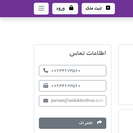
ثبت ملک
ورود
اتحادیه صنف مشاوران املا
اطلاعات تماس
07644673560
07644623560
parsian@amlakkeshvar.com
اشتراک