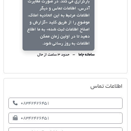
بارگزاری می کند. در صورت مغایرت
آدرس، اطلاعات تماس و دیگر
اطلاعات مرتبط به این اتحادیه املاک،
موضوع را از طریق کلید
«گزارش و
اصلاح اطلاعات ثبت شده»
به ما اطلاع
دهید تا در اولین زمان ممکن
اطلاعات به روز رسانی شود.
سامانه جاما
حدود ۳ ساعت از حال
اتحادیه صنف مشاوران املاک قصرشیری
اطلاعات تماس
08342426451
08342426451