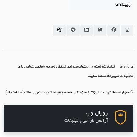
رویداد ها
سامانه جاما در اینستاگرام
سامانه جاما در فیسبوک
سامانه جاما در توئیتر
سامانه جاما در لینکداین
سامانه جاما در تلگرام
سامانه جاما در آپارات
درباره ما
تبلیغات
راهنمای استفاده
شرایط استفاده
حریم شخصی
تماس با ما
دانلود ها
تغییرات
نقشه سایت
© حقوق استفاده و انتشار 1395 - 1405, سامانه جامع املاک و مشاورین املاک (سامانه جاما)
رویال وب
آژانس طراحی و تبلیغات