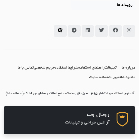
رویداد ها
سامانه جاما در اینستاگرام
سامانه جاما در فیسبوک
سامانه جاما در توئیتر
سامانه جاما در لینکداین
سامانه جاما در تلگرام
سامانه جاما در آپارات
درباره ما
تبلیغات
راهنمای استفاده
شرایط استفاده
حریم شخصی
تماس با ما
دانلود ها
تغییرات
نقشه سایت
© حقوق استفاده و انتشار 1395 - 1405, سامانه جامع املاک و مشاورین املاک (سامانه جاما)
رویال وب
آژانس طراحی و تبلیغات