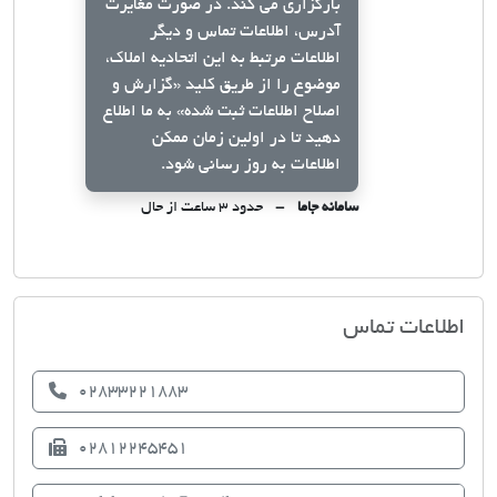
بارگزاری می کند. در صورت مغایرت
آدرس، اطلاعات تماس و دیگر
اطلاعات مرتبط به این اتحادیه املاک،
موضوع را از طریق کلید
«گزارش و
اصلاح اطلاعات ثبت شده»
به ما اطلاع
دهید تا در اولین زمان ممکن
اطلاعات به روز رسانی شود.
سامانه جاما
حدود ۳ ساعت از حال
اتحادیه صنف مشاوران املاک قزوین
اطلاعات تماس
02833221883
02812245451