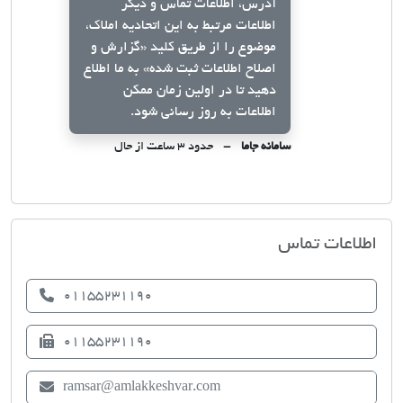
آدرس، اطلاعات تماس و دیگر
اطلاعات مرتبط به این اتحادیه املاک،
موضوع را از طریق کلید
«گزارش و
اصلاح اطلاعات ثبت شده»
به ما اطلاع
دهید تا در اولین زمان ممکن
اطلاعات به روز رسانی شود.
سامانه جاما
حدود ۳ ساعت از حال
اتحادیه صنف مشاوران املاک رامسر
اطلاعات تماس
01155231190
01155231190
ramsar@amlakkeshvar.com