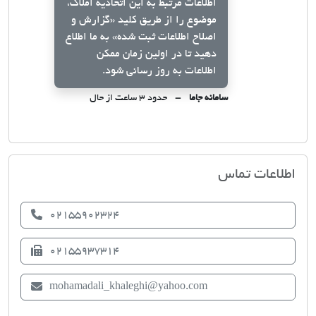
اطلاعات مرتبط به این اتحادیه املاک،
موضوع را از طریق کلید
«گزارش و
اصلاح اطلاعات ثبت شده»
به ما اطلاع
دهید تا در اولین زمان ممکن
اطلاعات به روز رسانی شود.
سامانه جاما
حدود ۳ ساعت از حال
اتحادیه صنف مشاوران املاک ری
اطلاعات تماس
02155902324
02155937314
mohamadali_khaleghi@yahoo.com