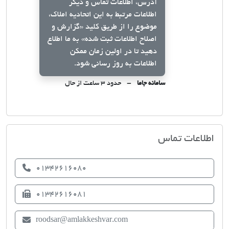
آدرس، اطلاعات تماس و دیگر
اطلاعات مرتبط به این اتحادیه املاک،
موضوع را از طریق کلید
«گزارش و
اصلاح اطلاعات ثبت شده»
به ما اطلاع
دهید تا در اولین زمان ممکن
اطلاعات به روز رسانی شود.
سامانه جاما
حدود ۳ ساعت از حال
اتحادیه صنف مشاوران املاک رودسر
اطلاعات تماس
01342616080
01342616081
roodsar@amlakkeshvar.com