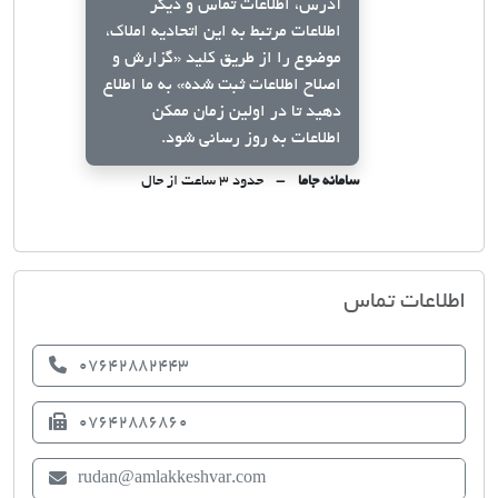
آدرس، اطلاعات تماس و دیگر
اطلاعات مرتبط به این اتحادیه املاک،
موضوع را از طریق کلید
«گزارش و
اصلاح اطلاعات ثبت شده»
به ما اطلاع
دهید تا در اولین زمان ممکن
اطلاعات به روز رسانی شود.
سامانه جاما
حدود ۳ ساعت از حال
اتحادیه صنف مشاوران املاک رودان
اطلاعات تماس
07642882443
07642886860
rudan@amlakkeshvar.com