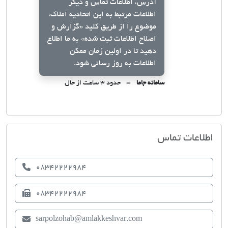
آدرس، اطلاعات تماس و دیگر
اطلاعات مرتبط به این اتحادیه املاک،
موضوع را از طریق کلید
«گزارش و
اصلاح اطلاعات ثبت شده»
به ما اطلاع
دهید تا در اولین زمان ممکن
اطلاعات به روز رسانی شود.
سامانه جاما
حدود ۳ ساعت از حال
اتحادیه صنف مشاوران املاک سرپل ذها
اطلاعات تماس
08342222984
08342222984
sarpolzohab@amlakkeshvar.com