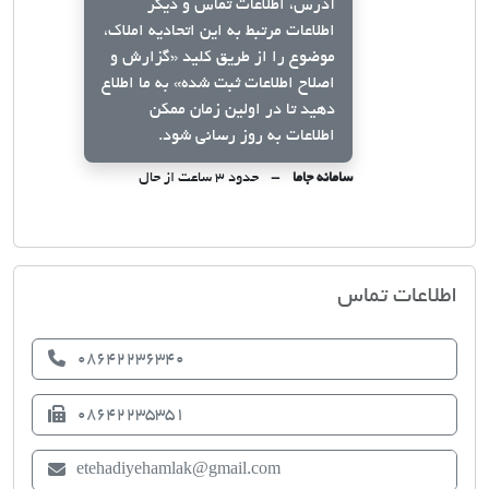
آدرس، اطلاعات تماس و دیگر
اطلاعات مرتبط به این اتحادیه املاک،
موضوع را از طریق کلید
«گزارش و
اصلاح اطلاعات ثبت شده»
به ما اطلاع
دهید تا در اولین زمان ممکن
اطلاعات به روز رسانی شود.
سامانه جاما
حدود ۳ ساعت از حال
اتحادیه صنف مشاوران املاک ساوه
اطلاعات تماس
08642236340
08642235351
etehadiyehamlak@gmail.com