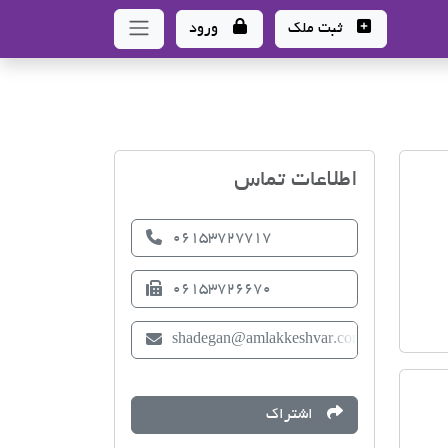
ثبت ملک
ورود
اتحادیه صنف مشاوران املا
اطلاعات تماس
06153727717
06153726670
shadegan@amlakkeshvar.com
اشتراک