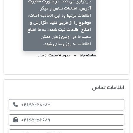
بارگزاری می کند. در صورت مغایرت
آدرس، اطلاعات تماس و دیگر
اطلاعات مرتبط به این اتحادیه املاک،
موضوع را از طریق کلید
«گزارش و
اصلاح اطلاعات ثبت شده»
به ما اطلاع
دهید تا در اولین زمان ممکن
اطلاعات به روز رسانی شود.
سامانه جاما
حدود ۳ ساعت از حال
اتحادیه صنف مشاوران املاک شهریار
اطلاعات تماس
02165228283
02165256689