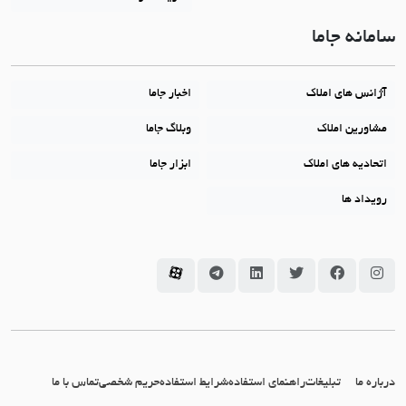
سامانه جاما
آژانس های املاک
اخبار جاما
مشاورین املاک
وبلاگ جاما
اتحادیه های املاک
ابزار جاما
رویداد ها
سامانه جاما در اینستاگرام
سامانه جاما در فیسبوک
سامانه جاما در توئیتر
سامانه جاما در لینکداین
سامانه جاما در تلگرام
سامانه جاما در آپارات
درباره ما
تبلیغات
راهنمای استفاده
شرایط استفاده
حریم شخصی
تماس با ما