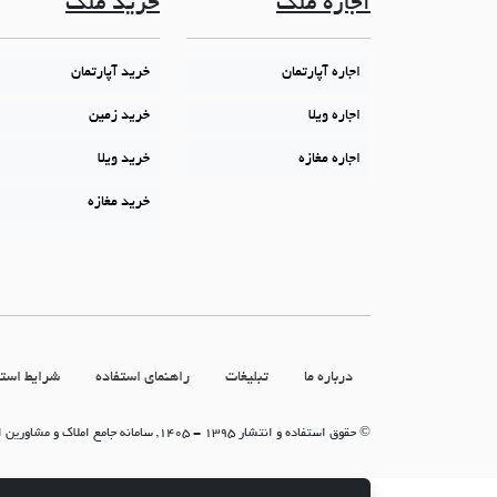
اجاره ملک
خرید ملک
اجاره آپارتمان
خرید آپارتمان
اجاره ویلا
خرید زمین
اجاره مغازه
خرید ویلا
خرید مغازه
درباره ما
تبلیغات
راهنمای استفاده
شرایط استف
© حقوق استفاده و انتشار 1395 - 1405, سامانه جامع املاک و مشاورین املاک (سامانه جاما)