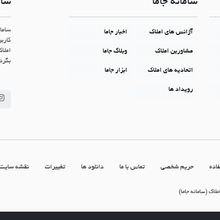
سامانه جاما
سام
ساما
آژانس های املاک
اخبار جاما
کاربر
املاک
مشاورین املاک
وبلاگ جاما
بگردن
اتحادیه های املاک
ابزار جاما
رویداد ها
اده
حریم شخصی
تماس با ما
دانلود ها
تغییرات
نقشه سایت