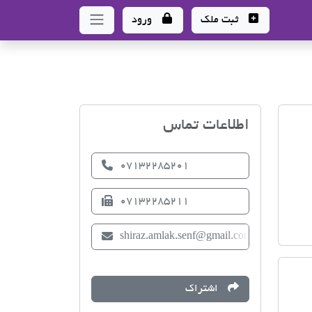
ثبت ملک
ورود
اتحادیه صنف مشاوران املا
اطلاعات تماس
07132285201
07132285211
shiraz.amlak.senf@gmail.com
اشتراک