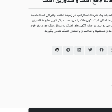
انه جامع املاک و مشاورین املاک
نه جاما یک شرکت استارتاپ در زمینه املاک اینترنتی است که به
 ها امکان ثبت آگهی ملک را می دهد. دیگر کاربر ها و متقاضیان
 می توانند در میان آگهی های املاک به دنبال ملک مورد نظر خود
د و مستقیما با صاحب و یا مشاور املاک تماس بگیرند.
سامانه جاما در اینستاگرام
سامانه جاما در فیسبوک
سامانه جاما در توئیتر
سامانه جاما در لینکداین
سامانه جاما در تلگرام
سامانه جاما در آپارات