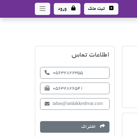
ثبت ملک
ورود
اتحادیه صنف مشاوران امل
اطلاعات تماس
05632822355
05632826541
tabas@amlakkeshvar.com
اشتراک