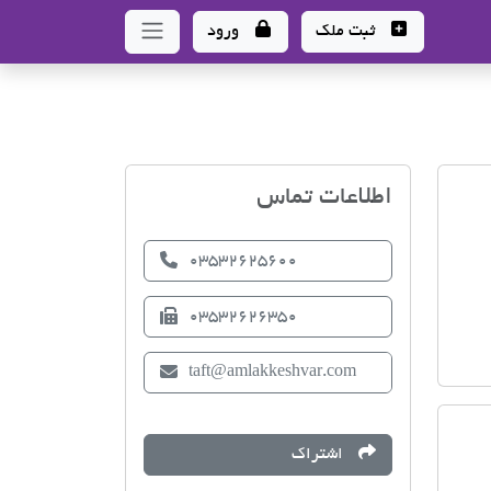
ثبت ملک
ورود
اتحادیه صنف مشاوران امل
اطلاعات تماس
03532625600
03532626350
taft@amlakkeshvar.com
اشتراک