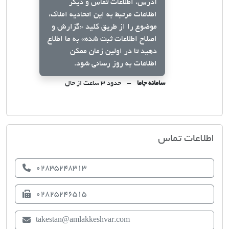
آدرس، اطلاعات تماس و دیگر
اطلاعات مرتبط به این اتحادیه املاک،
موضوع را از طریق کلید
«گزارش و
اصلاح اطلاعات ثبت شده»
به ما اطلاع
دهید تا در اولین زمان ممکن
اطلاعات به روز رسانی شود.
سامانه جاما
حدود ۳ ساعت از حال
اتحادیه صنف مشاوران املاک تاکستان
اطلاعات تماس
02835248313
02825246515
takestan@amlakkeshvar.com