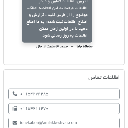
آدرس، اطلاعات تماس و دیگر
اطلاعات مرتبط به این اتحادیه املاک،
موضوع را از طریق کلید
«گزارش و
اصلاح اطلاعات ثبت شده»
به ما اطلاع
دهید تا در اولین زمان ممکن
اطلاعات به روز رسانی شود.
سامانه جاما
حدود ۳ ساعت از حال
اتحادیه صنف مشاوران املاک تنکابن
اطلاعات تماس
01154274285
01154211270
tonekabon@amlakkeshvar.com