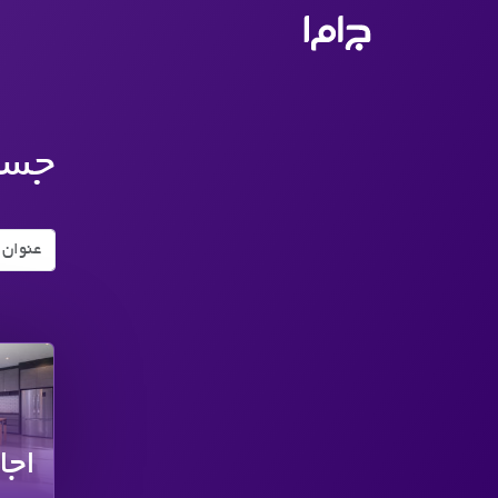
جاما
- سامانه جامع املاک و مشاورین ا
جست
جست و جو
اجا