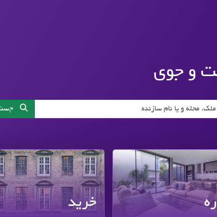
ملاک
 و جوی
آپ
ی املاک بر اساس عنوان و محله
جست 
ره
خرید