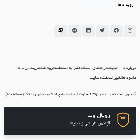
رویداد ها
سامانه جاما در اینستاگرام
سامانه جاما در فیسبوک
سامانه جاما در توئیتر
سامانه جاما در لینکداین
سامانه جاما در تلگرام
سامانه جاما در آپارات
درباره ما
تبلیغات
راهنمای استفاده
شرایط استفاده
حریم شخصی
تماس با ما
دانلود ها
تغییرات
نقشه سایت
© حقوق استفاده و انتشار 1395 - 1405, سامانه جامع املاک و مشاورین املاک (سامانه جاما)
رویال وب
آژانس طراحی و تبلیغات