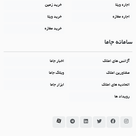
اجاره ویلا
خرید زمین
اجاره مغازه
خرید ویلا
خرید مغازه
سامانه جاما
آژانس های املاک
اخبار جاما
مشاورین املاک
وبلاگ جاما
اتحادیه های املاک
ابزار جاما
رویداد ها
سامانه جاما در اینستاگرام
سامانه جاما در فیسبوک
سامانه جاما در توئیتر
سامانه جاما در لینکداین
سامانه جاما در تلگرام
سامانه جاما در آپارات