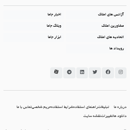
آژانس های املاک
اخبار جاما
مشاورین املاک
وبلاگ جاما
اتحادیه های املاک
ابزار جاما
رویداد ها
سامانه جاما در اینستاگرام
سامانه جاما در فیسبوک
سامانه جاما در توئیتر
سامانه جاما در لینکداین
سامانه جاما در تلگرام
سامانه جاما در آپارات
درباره ما
تبلیغات
راهنمای استفاده
شرایط استفاده
حریم شخصی
تماس با ما
دانلود ها
تغییرات
نقشه سایت